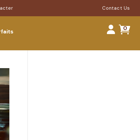
acter
Contact Us
0
rfaits