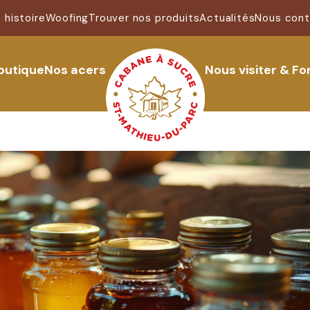
 histoire
Woofing
Trouver nos produits
Actualités
Nous cont
outique
Nos acers
Nous visiter & Fo