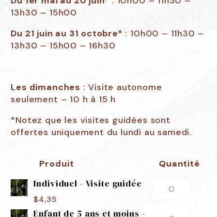
Du 1er mai au 20 juin*
: 10h00 – 11h30 –
13h30 – 15h00
Du 21 juin au 31 octobre*
: 10h00 – 11h30 –
13h30 – 15h00 – 16h30
Les dimanches
: Visite autonome
seulement – 10 h à 15 h
*Notez que les visites guidées sont
offertes uniquement du lundi au samedi.
Produit
Quantité
Individuel - Visite guidée
quantité
de
$
4,35
Individuel
Enfant de 5 ans et moins -
quantité