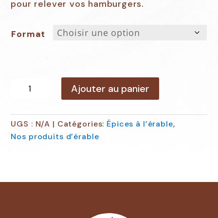
pour relever vos hamburgers.
Format
quantité
Ajouter au panier
de
Épices
oignons
UGS :
N/A
Catégories:
Épices à l’érable
,
et
Nos produits d’érable
érable